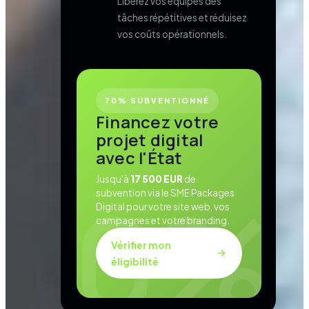
Libérez vos équipes des
tâches répétitives et réduisez
vos coûts opérationnels.
70% SUBVENTIONNÉ
Financez votre
projet digital
avec l'État
Jusqu'à
17 500 EUR
de
subvention via le SME Packages
Digital pour votre site web, vos
campagnes et votre branding.
Vérifier mon
éligibilité