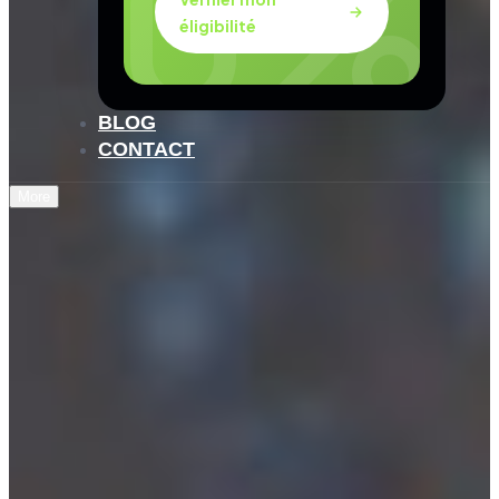
éligibilité
BLOG
CONTACT
More