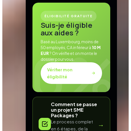
ÉLIGIBILITÉ GRATUITE
Suis-je éligible
aux aides ?
Basé au Luxembourg, moins de
50 employés, CA inférieur à
10 M
EUR
? On vérifie et on monte le
dossier pour vous.
Vérifier mon
éligibilité
Comment se passe
un projet SME
Packages ?
Le process complet
→
en 6 étapes, de la