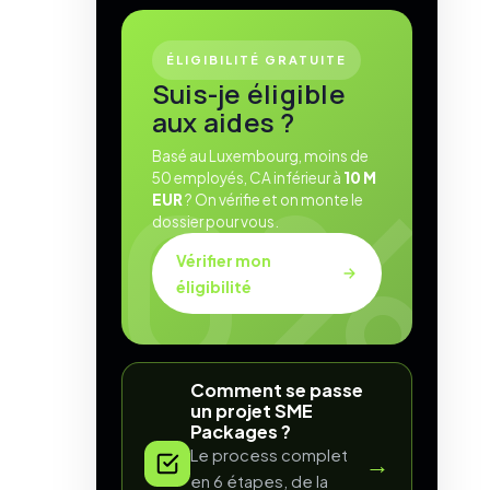
ÉLIGIBILITÉ GRATUITE
Suis-je éligible
aux aides ?
Basé au Luxembourg, moins de
50 employés, CA inférieur à
10 M
EUR
? On vérifie et on monte le
dossier pour vous.
Vérifier mon
éligibilité
Comment se passe
un projet SME
Packages ?
Le process complet
→
en 6 étapes, de la