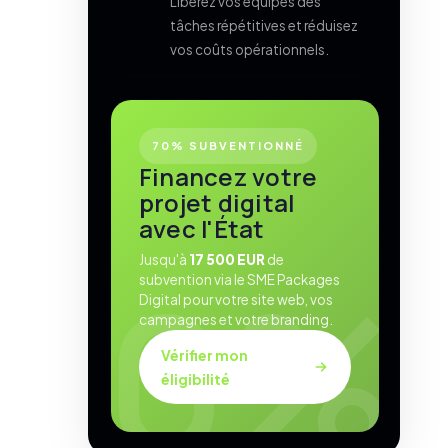
Libérez vos équipes des
tâches répétitives et réduisez
vos coûts opérationnels.
70% SUBVENTIONNÉ
Financez votre
projet digital
avec l'État
Jusqu'à
17 500 EUR
de
subvention via le SME Packages
Digital pour votre site web, vos
campagnes et votre branding.
Vérifier mon
éligibilité