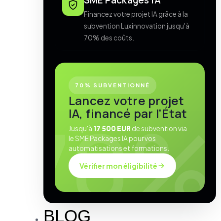
SME Packages IA
Financez votre projet IA grâce à la
subvention Luxinnovation jusqu'à
70% des coûts.
70% SUBVENTIONNÉ
Lancez votre projet
IA, financé par l'État
Jusqu'à
17 500 EUR
de subvention via
le SME Packages IA pour vos
automatisations et formations.
Vérifier mon éligibilité
BLOG