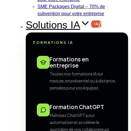
SME Packages Digital – 70% de
subvention pour votre entreprise
Solutions IA
IA
FORMATIONS IA
Formations en
entreprise
Toutes nos formations IA sur
mesure, en présentiel ou à distance,
pensées pour vos équipes.
Formation ChatGPT
Maîtrisez ChatGPT pour
automatiser et accélérer le
quotidien de vos collaborateurs.