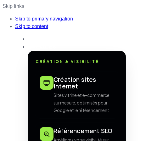
Skip links
Skip to primary navigation
Skip to content
ACCUEIL
SERVICES
CRÉATION & VISIBILITÉ
Création sites
internet
Sites vitrine et e-commerce
sur mesure, optimisés pour
Google et le référencement.
Référencement SEO
Améliorez votre visibilité sur