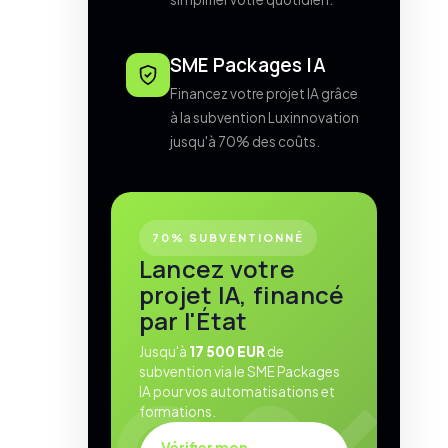
SME Packages IA
Financez votre projet IA grâce
à la subvention Luxinnovation
jusqu'à 70% des coûts.
70% SUBVENTIONNÉ
Lancez votre
projet IA, financé
par l'État
Jusqu'à
17 500 EUR
de
subvention via le SME Packages
IA pour vos automatisations et
formations.
Vérifier mon