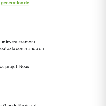
a
génération de
te un investissement
s ajoutez la commande en
 du projet. Nous
la Grande Région et