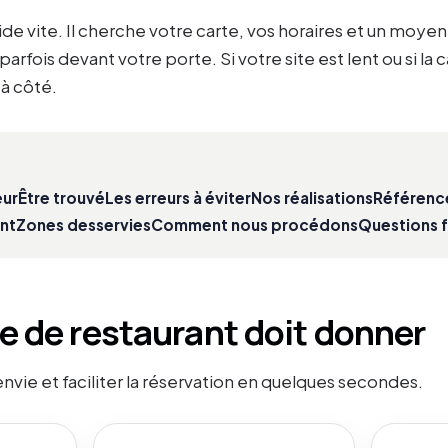
cide vite. Il cherche votre carte, vos horaires et un moye
rfois devant votre porte. Si votre site est lent ou si la ca
'à côté.
eur
Être trouvé
Les erreurs à éviter
Nos réalisations
Référenc
nt
Zones desservies
Comment nous procédons
Questions 
te de restaurant doit donner
envie et faciliter la réservation en quelques secondes.