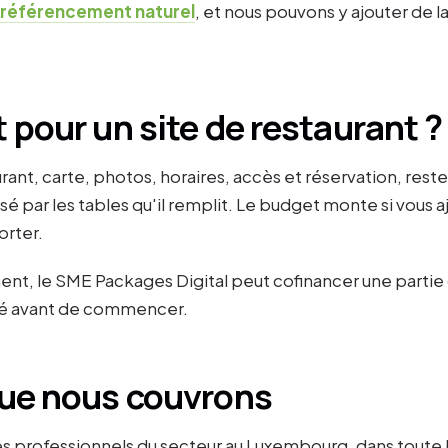
éférencement naturel
, et nous pouvons y ajouter de l
 pour un site de restaurant ?
aurant, carte, photos, horaires, accès et réservation, res
isé par les tables qu'il remplit. Le budget monte si vou
orter.
ent, le SME Packages Digital peut cofinancer une partie
lité avant de commencer.
que nous couvrons
 professionnels du secteur au Luxembourg, dans toute 