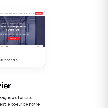
on incendie
vier
soignée et un site
est le coeur de notre