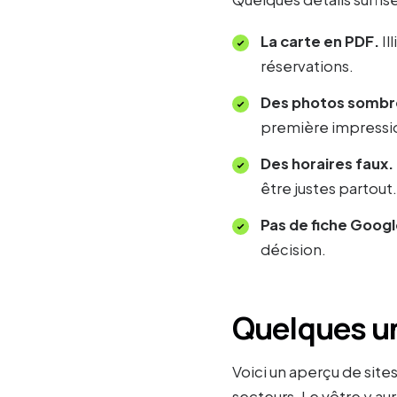
La carte en PDF.
Il
réservations.
Des photos sombr
première impressi
Des horaires faux.
être justes partout.
Pas de fiche Googl
décision.
Quelques un
Voici un aperçu de site
secteurs. Le vôtre y aur