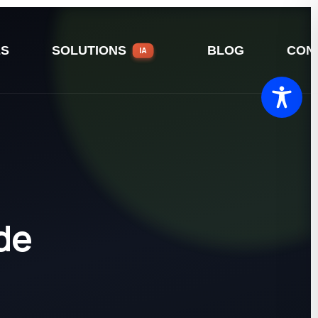
ES
SOLUTIONS
BLOG
CON
IA
de