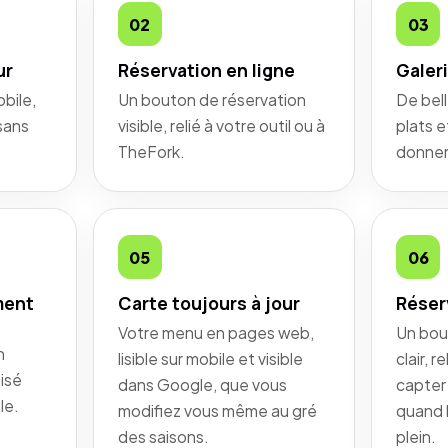
02
03
ur
Réservation en ligne
Galer
obile,
Un bouton de réservation
De bel
 sans
visible, relié à votre outil ou à
plats e
TheFork.
donnen
05
06
ment
Carte toujours à jour
Réser
Votre menu en pages web,
Un bou
n
lisible sur mobile et visible
clair, r
misé
dans Google, que vous
capter
le.
modifiez vous même au gré
quand 
des saisons.
plein.