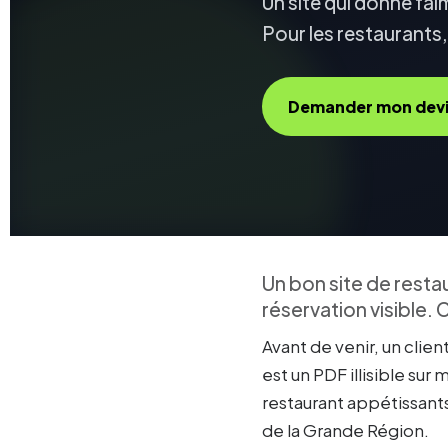
Un site qui donne fai
Pour les restaurants,
Demander mon devis
Un bon site de resta
réservation visible.
Avant de venir, un clien
est un PDF illisible sur
restaurant appétissant
de la Grande Région.