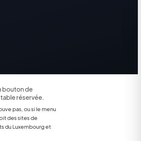
un bouton de
 table réservée.
rouve pas, ou si le menu
oit des sites de
nts du Luxembourg et