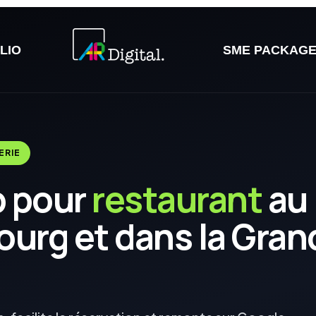
LIO
SME PACKAG
ERIE
b pour
restaurant
au
urg et dans la Gran