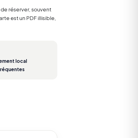
n de réserver, souvent
rte est un PDF illisible,
ement local
fréquentes