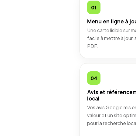
01
Menu en ligne à jo
Une carte lisible sur m
facile à mettre à jour,
PDF.
04
Avis et référence
local
Vos avis Google mis e
valeur et un site opti
pour la recherche loca