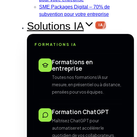
SME Packages Digital – 70% de
subvention pour votre entreprise
Solutions IA
IA
FORMATIONS IA
Formations en
entreprise
Toutes nos formations IA sur
mesure, en présentiel ou à distance,
pensées pour vos équipes.
Formation ChatGPT
Maîtrisez ChatGPT pour
automatiser et accélérer le
quotidien de vos collaborateurs.