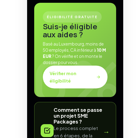
ÉLIGIBILITÉ GRATUITE
Suis-je éligible
aux aides ?
Basé au Luxembourg, moins de
50 employés, CA inférieur à
10 M
EUR
? On vérifie et on monte le
dossier pour vous.
Vérifier mon
éligibilité
Comment se passe
un projet SME
Packages ?
Le process complet
→
en 6 étapes, de la