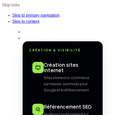
Skip links
Skip to primary navigation
Skip to content
ACCUEIL
SERVICES
CRÉATION & VISIBILITÉ
Création sites
internet
Sites vitrine et e-commerce
sur mesure, optimisés pour
Google et le référencement.
Référencement SEO
Améliorez votre visibilité sur