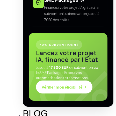
SME Packages IA
Financez votre projet IA grâce à la
subvention Luxinnovation jusqu'à
70% des coûts.
70% SUBVENTIONNÉ
Lancez votre projet
IA, financé par l'État
Jusqu'à
17 500 EUR
de subvention via
le SME Packages IA pour vos
automatisations et formations.
Vérifier mon éligibilité
BLOG