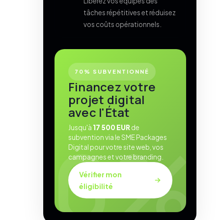
Libérez vos équipes des
tâches répétitives et réduisez
vos coûts opérationnels.
70% SUBVENTIONNÉ
Financez votre
projet digital
avec l'État
Jusqu'à
17 500 EUR
de
subvention via le SME Packages
Digital pour votre site web, vos
campagnes et votre branding.
Vérifier mon
éligibilité