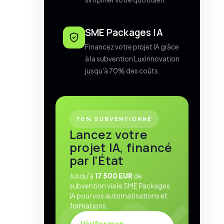
SME Packages IA
Financez votre projet IA grâce
à la subvention Luxinnovation
jusqu'à 70% des coûts.
70% SUBVENTIONNÉ
Lancez votre
projet IA, financé
par l'État
Jusqu'à
17 500 EUR
de
subvention via le SME Packages
IA pour vos automatisations et
formations.
Vérifier mon