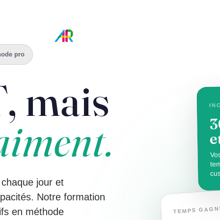
LIO
SME PACKAG
hode pro
, mais
IN
3
aiment.
e
Vos
te
cus
chaque jour et
apacités. Notre formation
TEMPS GAGN
tifs en méthode