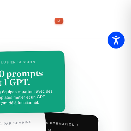
ES
SOLUTIONS
BLOG
CON
IA
CLUS EN SESSION
0 prompts
t 1 GPT.
 équipes repartent avec des
mplates métier et un GPT
tom déjà fonctionnel.
PROJETS FORMATION +
É PAR SEMAINE
AGENTS IA