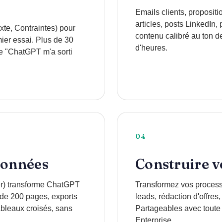
Emails clients, proposit
articles, posts LinkedIn
te, Contraintes) pour
contenu calibré au ton de
mier essai. Plus de 30
d'heures.
 le "ChatGPT m'a sorti
04
 données
Construire 
er) transforme ChatGPT
Transformez vos process 
de 200 pages, exports
leads, rédaction d'offres,
bleaux croisés, sans
Partageables avec toute
Enterprise.