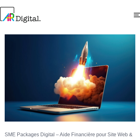
Author
Published
Published
on:
in:
SME Packages Digital – Aide Financière pour Site Web &