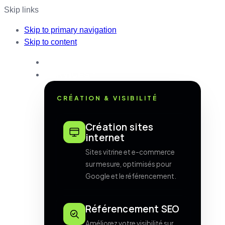
Skip links
Skip to primary navigation
Skip to content
ACCUEIL
SERVICES
CRÉATION & VISIBILITÉ
Création sites
internet
Sites vitrine et e-commerce
sur mesure, optimisés pour
Google et le référencement.
Référencement SEO
Améliorez votre visibilité sur