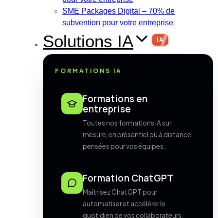
SME Packages Digital – 70% de
subvention pour votre entreprise
Solutions IA
IA
FORMATIONS IA
Formations en
entreprise
Toutes nos formations IA sur
mesure, en présentiel ou à distance,
pensées pour vos équipes.
Formation ChatGPT
Maîtrisez ChatGPT pour
automatiser et accélérer le
quotidien de vos collaborateurs.