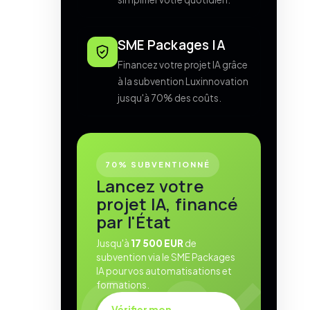
SME Packages IA
Financez votre projet IA grâce
à la subvention Luxinnovation
jusqu'à 70% des coûts.
70% SUBVENTIONNÉ
Lancez votre
projet IA, financé
par l'État
Jusqu'à
17 500 EUR
de
subvention via le SME Packages
IA pour vos automatisations et
formations.
Vérifier mon