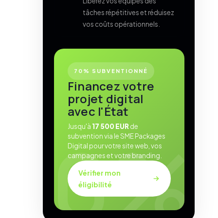
Libérez vos équipes des
tâches répétitives et réduisez
vos coûts opérationnels.
70% SUBVENTIONNÉ
Financez votre
projet digital
avec l'État
Jusqu'à
17 500 EUR
de
subvention via le SME Packages
Digital pour votre site web, vos
campagnes et votre branding.
Vérifier mon
éligibilité