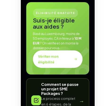
ÉLIGIBILITÉ GRATUITE
Suis-je éligible
aux aides ?
Basé au Luxembourg, moins de
50 employés, CA inférieur à
10 M
EUR
? On vérifie et on monte le
dossier pour vous.
Vérifier mon
éligibilité
Comment se passe
un projet SME
Packages ?
Le process complet
→
en 6 étapes, de la