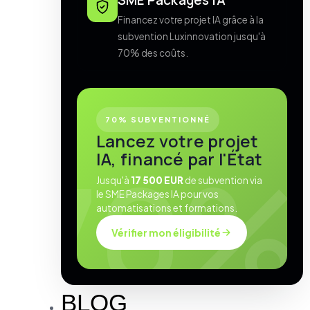
SME Packages IA
Financez votre projet IA grâce à la
subvention Luxinnovation jusqu'à
70% des coûts.
70% SUBVENTIONNÉ
Lancez votre projet
IA, financé par l'État
Jusqu'à
17 500 EUR
de subvention via
le SME Packages IA pour vos
automatisations et formations.
Vérifier mon éligibilité
BLOG