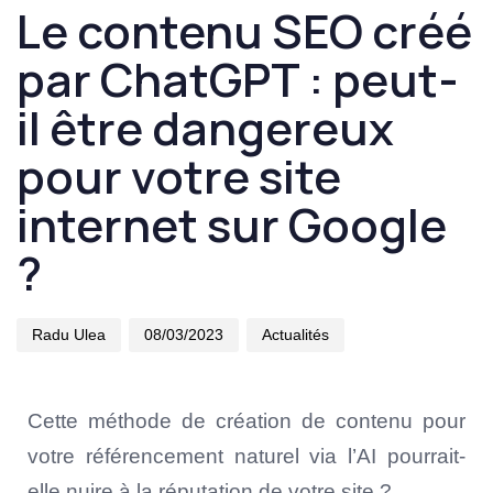
Le contenu SEO créé
on:
in:
par ChatGPT : peut-
il être dangereux
pour votre site
internet sur Google
?
Radu Ulea
08/03/2023
Actualités
Cette méthode de création de contenu pour
votre référencement naturel via l’AI pourrait-
elle nuire à la réputation de votre site ?