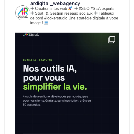
ardigital_webagency
Création sites web
#SEO #SEA experts
Strat. & Gestion réseaux sociaux
Tableaux
de bord #lookerstudio
Une stratégie digitale à votre
image !