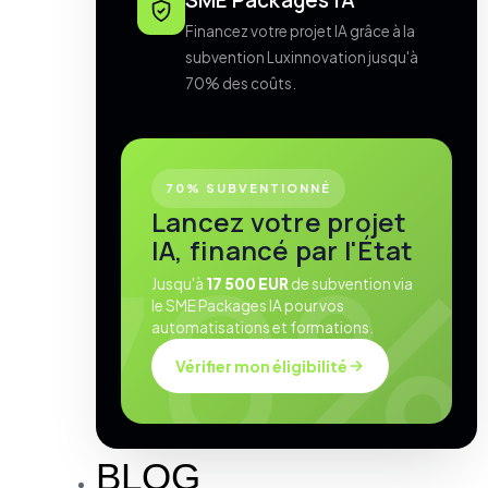
SME Packages IA
Financez votre projet IA grâce à la
subvention Luxinnovation jusqu'à
70% des coûts.
70% SUBVENTIONNÉ
Lancez votre projet
IA, financé par l'État
Jusqu'à
17 500 EUR
de subvention via
le SME Packages IA pour vos
automatisations et formations.
Vérifier mon éligibilité
BLOG