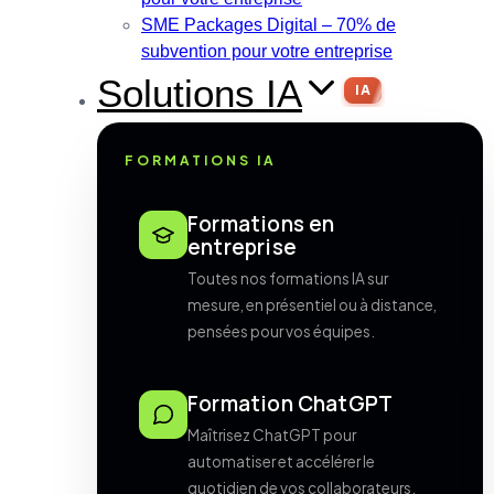
SME Packages Digital – 70% de
subvention pour votre entreprise
Solutions IA
IA
FORMATIONS IA
Formations en
entreprise
Toutes nos formations IA sur
mesure, en présentiel ou à distance,
pensées pour vos équipes.
Formation ChatGPT
Maîtrisez ChatGPT pour
automatiser et accélérer le
quotidien de vos collaborateurs.