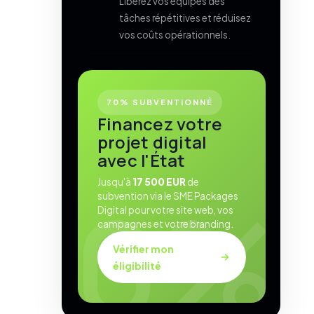
Libérez vos équipes des
tâches répétitives et réduisez
vos coûts opérationnels.
70% SUBVENTIONNÉ
Financez votre
projet digital
avec l'État
Jusqu'à
17 500 EUR
de
subvention via le SME Packages
Digital pour votre site web, vos
campagnes et votre branding.
Vérifier mon
éligibilité