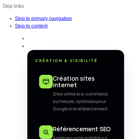
Skip links
Skip to primary navigation
Skip to content
ACCUEIL
SERVICES
CRÉATION & VISIBILITÉ
Création sites
internet
Sites vitrine et e-commerce
sur mesure, optimisés pour
Google et le référencement.
Référencement SEO
Améliorez votre visibilité sur