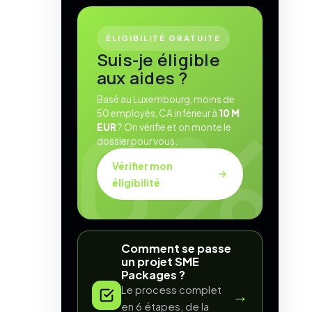
ÉLIGIBILITÉ GRATUITE
Suis-je éligible
aux aides ?
Basé au Luxembourg, moins de
50 employés, CA inférieur à
10 M
EUR
? On vérifie et on monte le
dossier pour vous.
Vérifier mon
éligibilité
Comment se passe
un projet SME
Packages ?
Le process complet
→
en 6 étapes, de la