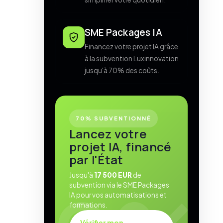
SME Packages IA
Financez votre projet IA grâce
à la subvention Luxinnovation
jusqu'à 70% des coûts.
70% SUBVENTIONNÉ
Lancez votre
projet IA, financé
par l'État
Jusqu'à
17 500 EUR
de
subvention via le SME Packages
IA pour vos automatisations et
formations.
Vérifier mon