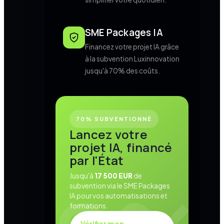
SME Packages IA
Financez votre projet IA grâce
à la subvention Luxinnovation
jusqu'à 70% des coûts.
70% SUBVENTIONNÉ
Lancez votre
projet IA, financé
par l'État
Jusqu'à
17 500 EUR
de
subvention via le SME Packages
IA pour vos automatisations et
formations.
Vérifier mon