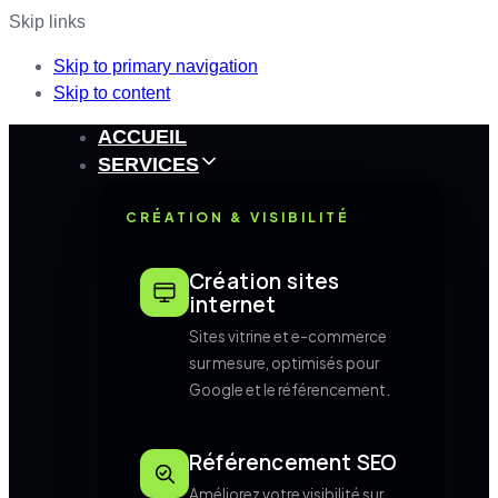
Skip links
Skip to primary navigation
Skip to content
ACCUEIL
SERVICES
CRÉATION & VISIBILITÉ
Création sites
internet
Sites vitrine et e-commerce
sur mesure, optimisés pour
Google et le référencement.
Référencement SEO
Améliorez votre visibilité sur