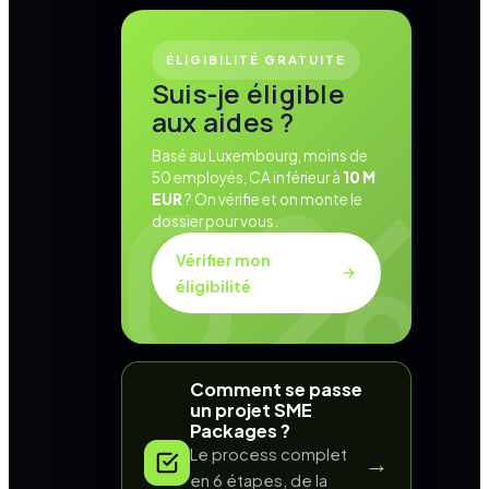
ÉLIGIBILITÉ GRATUITE
Suis-je éligible
aux aides ?
Basé au Luxembourg, moins de
50 employés, CA inférieur à
10 M
EUR
? On vérifie et on monte le
dossier pour vous.
Vérifier mon
éligibilité
Comment se passe
un projet SME
Packages ?
Le process complet
→
en 6 étapes, de la