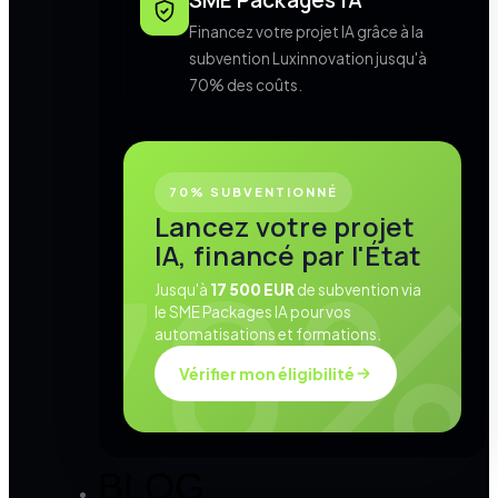
SME Packages IA
Financez votre projet IA grâce à la
subvention Luxinnovation jusqu'à
70% des coûts.
70% SUBVENTIONNÉ
Lancez votre projet
IA, financé par l'État
Jusqu'à
17 500 EUR
de subvention via
le SME Packages IA pour vos
automatisations et formations.
Vérifier mon éligibilité
BLOG