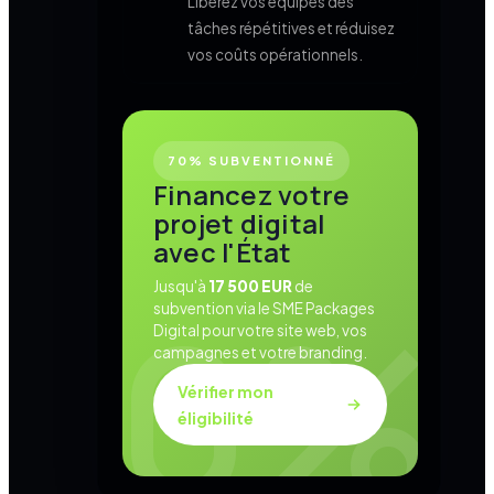
Libérez vos équipes des
tâches répétitives et réduisez
vos coûts opérationnels.
70% SUBVENTIONNÉ
Financez votre
projet digital
avec l'État
Jusqu'à
17 500 EUR
de
subvention via le SME Packages
Digital pour votre site web, vos
campagnes et votre branding.
Vérifier mon
éligibilité