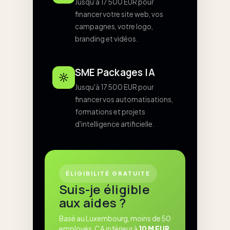
Jusqu'à 17 500 EUR pour
financer votre site web, vos
campagnes, votre logo,
branding et vidéos.
SME Packages IA
Jusqu'à 17 500 EUR pour
financer vos automatisations,
formations et projets
d'intelligence artificielle.
ÉLIGIBILITÉ GRATUITE
Suis-je éligible
aux aides ?
Basé au Luxembourg, moins de 50
employés, CA inférieur à
10 M EUR