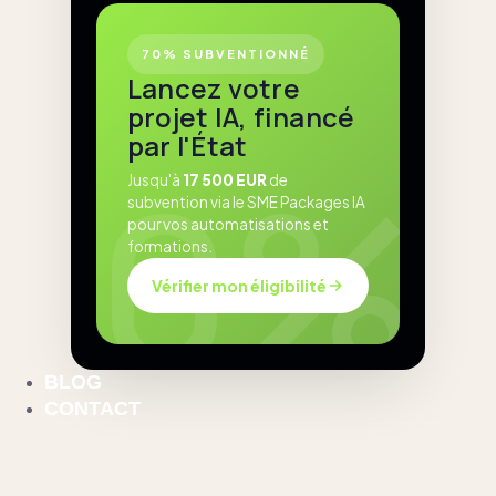
70% SUBVENTIONNÉ
Lancez votre
projet IA, financé
par l'État
Jusqu'à
17 500 EUR
de
subvention via le SME Packages IA
pour vos automatisations et
formations.
Vérifier mon éligibilité
BLOG
CONTACT