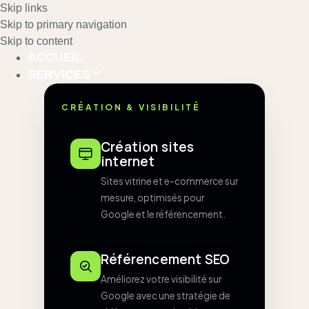
Skip links
Skip to primary navigation
Skip to content
ACCUEIL
SERVICES
CRÉATION & VISIBILITÉ
Création sites
internet
Sites vitrine et e-commerce sur
mesure, optimisés pour
Google et le référencement.
Référencement SEO
Améliorez votre visibilité sur
Google avec une stratégie de