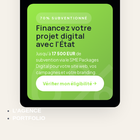
70% SUBVENTIONNÉ
Financez votre
projet digital
avec l'État
Jusqu'à
17 500 EUR
de
subvention via le SME Packages
Digital pour votre site web, vos
campagnes et votre branding.
Vérifier mon éligibilité
L’AGENCE
PORTFOLIO