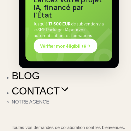
IA, financé par
l'État
Jusqu'à
17 500 EUR
de subvention via
le SME Packages IA pour vos
automatisations et formations.
Vérifier mon éligibilité
BLOG
CONTACT
NOTRE AGENCE
Toutes vos demandes de collaboration sont les bienvenues.