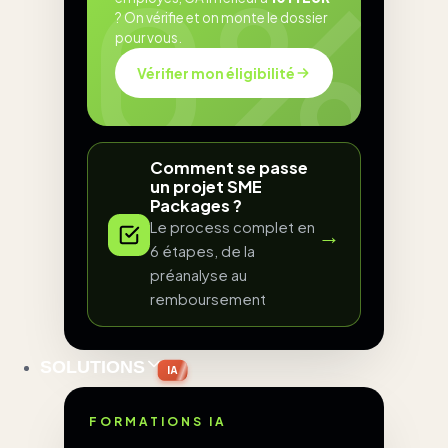
? On vérifie et on monte le dossier
pour vous.
Vérifier mon éligibilité
Comment se passe
un projet SME
Packages ?
Le process complet en
→
6 étapes, de la
préanalyse au
remboursement
SOLUTIONS
IA
FORMATIONS IA